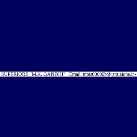
SUPERIORE "M.K. GANDHI"
Email: mbis00600b@istruzione.it 