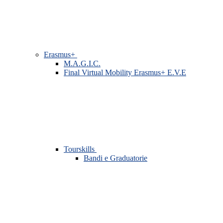
Erasmus+
M.A.G.I.C.
Final Virtual Mobility Erasmus+ E.V.E
Tourskills
Bandi e Graduatorie