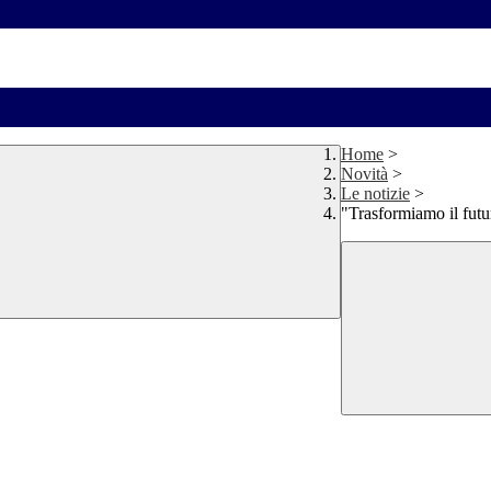
Home
>
Novità
>
Le notizie
>
"Trasformiamo il fut