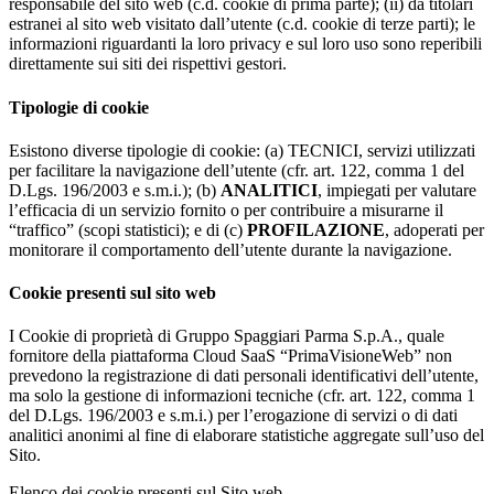
responsabile del sito web (c.d. cookie di prima parte); (ii) da titolari
estranei al sito web visitato dall’utente (c.d. cookie di terze parti); le
informazioni riguardanti la loro privacy e sul loro uso sono reperibili
direttamente sui siti dei rispettivi gestori.
Tipologie di cookie
Esistono diverse tipologie di cookie: (a) TECNICI, servizi utilizzati
per facilitare la navigazione dell’utente (cfr. art. 122, comma 1 del
D.Lgs. 196/2003 e s.m.i.); (b)
ANALITICI
, impiegati per valutare
l’efficacia di un servizio fornito o per contribuire a misurarne il
“traffico” (scopi statistici); e di (c)
PROFILAZIONE
, adoperati per
monitorare il comportamento dell’utente durante la navigazione.
Cookie presenti sul sito web
I Cookie di proprietà di Gruppo Spaggiari Parma S.p.A., quale
fornitore della piattaforma Cloud SaaS “PrimaVisioneWeb” non
prevedono la registrazione di dati personali identificativi dell’utente,
ma solo la gestione di informazioni tecniche (cfr. art. 122, comma 1
del D.Lgs. 196/2003 e s.m.i.) per l’erogazione di servizi o di dati
analitici anonimi al fine di elaborare statistiche aggregate sull’uso del
Sito.
Elenco dei cookie presenti sul Sito web