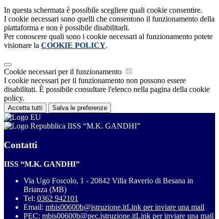
In questa schermata è possibile scegliere quali cookie consentire.
I cookie necessari sono quelli che consentono il funzionamento della
piattaforma e non è possibile disabilitarli.
Per conoscere quali sono i cookie necessari al funzionamento potete
visionare la
COOKIE POLICY
.
Cookie necessari per il funzionamento
I cookie necessari per il funzionamento non possono essere
disabilitati. È possibile consultare l'elenco nella pagina della cookie
policy.
Accetta tutti
Salva le preferenze
IISS “M.K. GANDHI”
Contatti
IISS “M.K. GANDHI”
Via Ugo Foscolo, 1 - 20842 Villa Raverio di Besana in
Brianza (MB)
Tel:
0362 942101
Email:
mbis00600b@istruzione.it
Link per inviare una mail
PEC:
mbis00600b@pec.istruzione.it
Link per inviare una mail