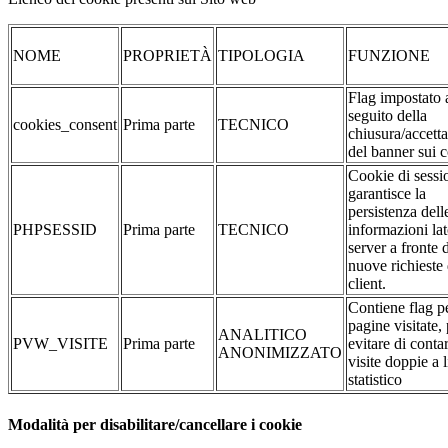
NOME
PROPRIETÀ
TIPOLOGIA
FUNZIONE
Flag impostato 
seguito della
cookies_consent
Prima parte
TECNICO
chiusura/accett
del banner sui 
Cookie di sessi
garantisce la
persistenza dell
PHPSESSID
Prima parte
TECNICO
informazioni la
server a fronte 
nuove richieste 
client.
Contiene flag pe
pagine visitate,
ANALITICO
PVW_VISITE
Prima parte
evitare di conta
ANONIMIZZATO
visite doppie a l
statistico
Modalità per disabilitare/cancellare i cookie