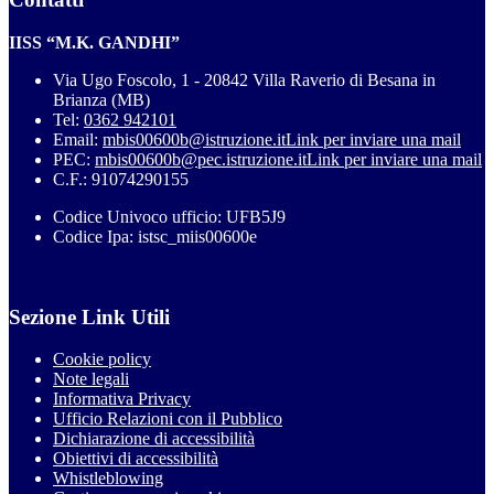
IISS “M.K. GANDHI”
Via Ugo Foscolo, 1 - 20842 Villa Raverio di Besana in
Brianza (MB)
Tel:
0362 942101
Email:
mbis00600b@istruzione.it
Link per inviare una mail
PEC:
mbis00600b@pec.istruzione.it
Link per inviare una mail
C.F.: 91074290155
Codice Univoco ufficio: UFB5J9
Codice Ipa: istsc_miis00600e
Sezione Link Utili
Cookie policy
Note legali
Informativa Privacy
Ufficio Relazioni con il Pubblico
Dichiarazione di accessibilità
Obiettivi di accessibilità
Whistleblowing