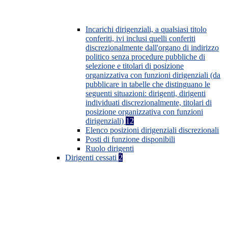
Incarichi dirigenziali, a qualsiasi titolo
conferiti, ivi inclusi quelli conferiti
discrezionalmente dall'organo di indirizzo
politico senza procedure pubbliche di
selezione e titolari di posizione
organizzativa con funzioni dirigenziali (da
pubblicare in tabelle che distinguano le
seguenti situazioni: dirigenti, dirigenti
individuati discrezionalmente, titolari di
posizione organizzativa con funzioni
dirigenziali)
12
Elenco posizioni dirigenziali discrezionali
Posti di funzione disponibili
Ruolo dirigenti
Dirigenti cessati
2