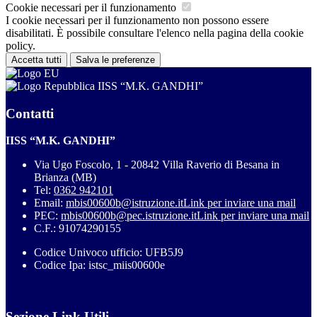
Cookie necessari per il funzionamento
I cookie necessari per il funzionamento non possono essere
disabilitati. È possibile consultare l'elenco nella pagina della cookie
policy.
Accetta tutti
Salva le preferenze
IISS “M.K. GANDHI”
Contatti
IISS “M.K. GANDHI”
Via Ugo Foscolo, 1 - 20842 Villa Raverio di Besana in
Brianza (MB)
Tel:
0362 942101
Email:
mbis00600b@istruzione.it
Link per inviare una mail
PEC:
mbis00600b@pec.istruzione.it
Link per inviare una mail
C.F.: 91074290155
Codice Univoco ufficio: UFB5J9
Codice Ipa: istsc_miis00600e
Sezione Link Utili