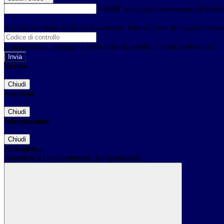
E-mail
Verrà inviato un messaggio all'indirizz
Non hai una e-mail associata al nome utente? Effettua il reset della password tram
E-mail inviata, si prega di controllare la casella di posta elettronica!
Errore
Chiudi
Successo
Chiudi
Informazione
Chiudi
Attendere...
Attendere il completamento dell'operazione...