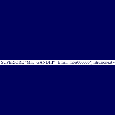
SUPERIORE "M.K. GANDHI"
Email: mbis00600b@istruzione.it 