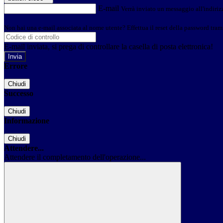
E-mail
Verrà inviato un messaggio all'indirizz
Non hai una e-mail associata al nome utente? Effettua il reset della password tram
E-mail inviata, si prega di controllare la casella di posta elettronica!
Errore
Chiudi
Successo
Chiudi
Informazione
Chiudi
Attendere...
Attendere il completamento dell'operazione...