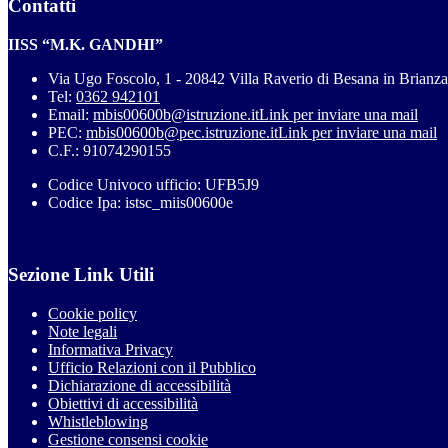
Contatti
IISS “M.K. GANDHI”
Via Ugo Foscolo, 1 - 20842 Villa Raverio di Besana in Brianz
Tel:
0362 942101
Email:
mbis00600b@istruzione.it
Link per inviare una mail
PEC:
mbis00600b@pec.istruzione.it
Link per inviare una mail
C.F.: 91074290155
Codice Univoco ufficio: UFB5J9
Codice Ipa: istsc_miis00600e
Sezione Link Utili
Cookie policy
Note legali
Informativa Privacy
Ufficio Relazioni con il Pubblico
Dichiarazione di accessibilità
Obiettivi di accessibilità
Whistleblowing
Gestione consensi cookie