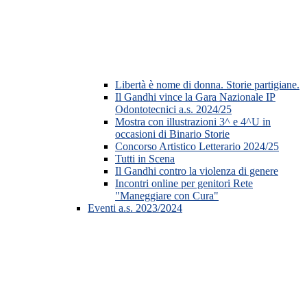
Libertà è nome di donna. Storie partigiane.
Il Gandhi vince la Gara Nazionale IP
Odontotecnici a.s. 2024/25
Mostra con illustrazioni 3^ e 4^U in
occasioni di Binario Storie
Concorso Artistico Letterario 2024/25
Tutti in Scena
Il Gandhi contro la violenza di genere
Incontri online per genitori Rete
"Maneggiare con Cura"
Eventi a.s. 2023/2024