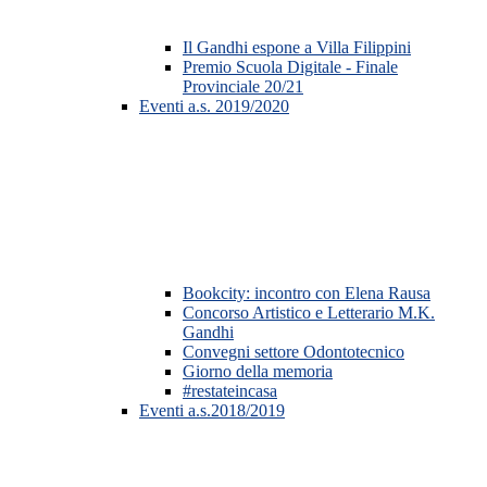
Il Gandhi espone a Villa Filippini
Premio Scuola Digitale - Finale
Provinciale 20/21
Eventi a.s. 2019/2020
Bookcity: incontro con Elena Rausa
Concorso Artistico e Letterario M.K.
Gandhi
Convegni settore Odontotecnico
Giorno della memoria
#restateincasa
Eventi a.s.2018/2019