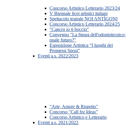
Concorso Artistico Letterario 2023/24
V Biennale licei artistici italiani
Spettacolo teatrale NOI ANTÌGONI
Concorso Artistico Letterario 2024/25
"Cancro io ti boccio"
Convegno "La figura dell'odontotecnico:
quale futuro?"
Esposizione Artistica “I luoghi dei
Promessi Sposi”
Eventi a.s. 2022/2023
"Arte, Amore & Rispetto"
Concorso "Call for Ideas"
Concorso Artistico e Letterario
Eventi a.s. 2021/2022