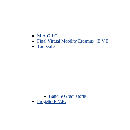
M.A.G.I.C.
Final Virtual Mobility Erasmus+ E.V.E
Tourskills
Bandi e Graduatorie
Progetto E.V.E.