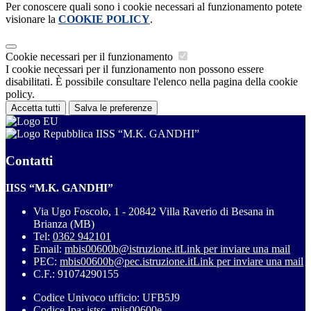
Per conoscere quali sono i cookie necessari al funzionamento potete
visionare la
COOKIE POLICY
.
Cookie necessari per il funzionamento
I cookie necessari per il funzionamento non possono essere
disabilitati. È possibile consultare l'elenco nella pagina della cookie
policy.
Accetta tutti
Salva le preferenze
IISS “M.K. GANDHI”
Contatti
IISS “M.K. GANDHI”
Via Ugo Foscolo, 1 - 20842 Villa Raverio di Besana in
Brianza (MB)
Tel:
0362 942101
Email:
mbis00600b@istruzione.it
Link per inviare una mail
PEC:
mbis00600b@pec.istruzione.it
Link per inviare una mail
C.F.: 91074290155
Codice Univoco ufficio: UFB5J9
Codice Ipa: istsc_miis00600e