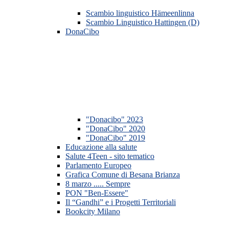
Scambio linguistico Hämeenlinna
Scambio Linguistico Hattingen (D)
DonaCibo
"Donacibo" 2023
"DonaCibo" 2020
"DonaCibo" 2019
Educazione alla salute
Salute 4Teen - sito tematico
Parlamento Europeo
Grafica Comune di Besana Brianza
8 marzo ..... Sempre
PON "Ben-Essere"
Il “Gandhi” e i Progetti Territoriali
Bookcity Milano