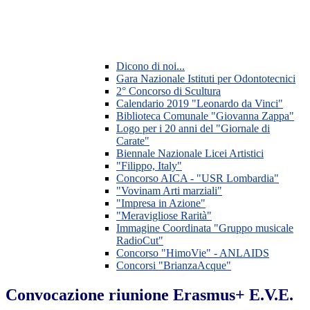
Dicono di noi...
Gara Nazionale Istituti per Odontotecnici
2° Concorso di Scultura
Calendario 2019 "Leonardo da Vinci"
Biblioteca Comunale "Giovanna Zappa"
Logo per i 20 anni del "Giornale di
Carate"
Biennale Nazionale Licei Artistici
"Filippo, Italy"
Concorso AICA - "USR Lombardia"
"Vovinam Arti marziali"
"Impresa in Azione"
"Meravigliose Rarità"
Immagine Coordinata "Gruppo musicale
RadioCut"
Concorso "HimoVie" - ANLAIDS
Concorsi "BrianzaAcque"
Convocazione riunione Erasmus+ E.V.E.