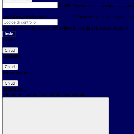
E-mail
Verrà inviato un messaggio all'indirizz
Non hai una e-mail associata al nome utente? Effettua il reset della password tram
E-mail inviata, si prega di controllare la casella di posta elettronica!
Errore
Chiudi
Successo
Chiudi
Informazione
Chiudi
Attendere...
Attendere il completamento dell'operazione...