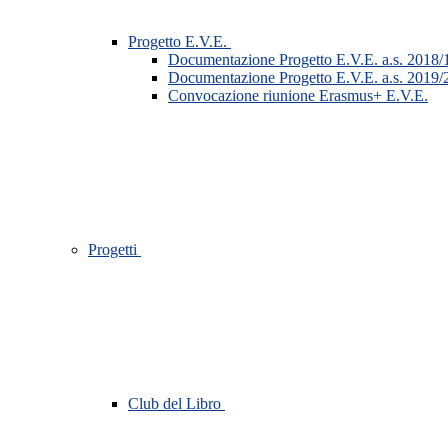
Progetto E.V.E.
Documentazione Progetto E.V.E. a.s. 2018/
Documentazione Progetto E.V.E. a.s. 2019/
Convocazione riunione Erasmus+ E.V.E.
Progetti
Club del Libro