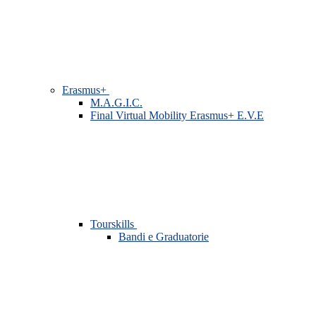
Erasmus+
M.A.G.I.C.
Final Virtual Mobility Erasmus+ E.V.E
Tourskills
Bandi e Graduatorie