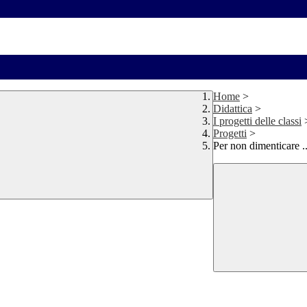
Home
>
Didattica
>
I progetti delle classi
Progetti
>
Per non dimenticare ..