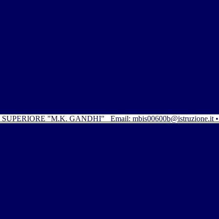
SUPERIORE "M.K. GANDHI"
Email: mbis00600b@istruzione.it 