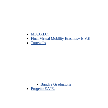
M.A.G.I.C.
Final Virtual Mobility Erasmus+ E.V.E
Tourskills
Bandi e Graduatorie
Progetto E.V.E.