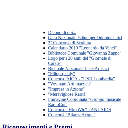
Dicono di noi...
Gara Nazionale Istituti per Odontotecnici
2° Concorso di Scultura
Calendario 2019 "Leonardo da Vinci"
Biblioteca Comunale "Giovanna Zappa"
Logo per i 20 anni del "Giornale di
Carate"
Biennale Nazionale Licei Artistici
"Filippo, Italy"
Concorso AICA - "USR Lombardia"
"Vovinam Arti marziali"
"Impresa in Azione"
"Meravigliose Rarità"
Immagine Coordinata "Gruppo musicale
RadioCut"
Concorso "HimoVie" - ANLAIDS
Concorsi "BrianzaAcque"
Riconoscimenti e Premi