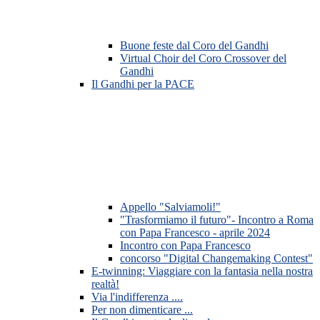
Buone feste dal Coro del Gandhi
Virtual Choir del Coro Crossover del
Gandhi
Il Gandhi per la PACE
Appello "Salviamoli!"
"Trasformiamo il futuro"- Incontro a Roma
con Papa Francesco - aprile 2024
Incontro con Papa Francesco
concorso "Digital Changemaking Contest"
E-twinning: Viaggiare con la fantasia nella nostra
realtà!
Via l'indifferenza ....
Per non dimenticare ...