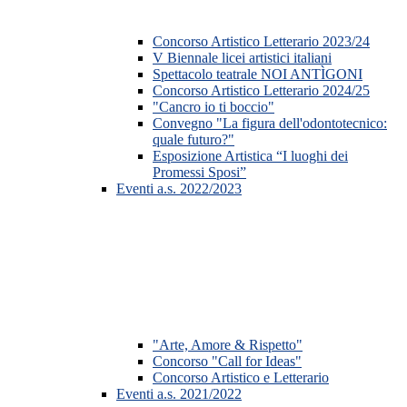
Concorso Artistico Letterario 2023/24
V Biennale licei artistici italiani
Spettacolo teatrale NOI ANTÌGONI
Concorso Artistico Letterario 2024/25
"Cancro io ti boccio"
Convegno "La figura dell'odontotecnico:
quale futuro?"
Esposizione Artistica “I luoghi dei
Promessi Sposi”
Eventi a.s. 2022/2023
"Arte, Amore & Rispetto"
Concorso "Call for Ideas"
Concorso Artistico e Letterario
Eventi a.s. 2021/2022