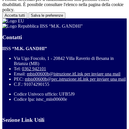
disabilitati. È possibile consultare l'elenco nella pagina della cookie
policy.
Accetta tutti
Salva le preferenze
IISS “M.K. GANDHI”
Contatti
IISS “M.K. GANDHI”
Via Ugo Foscolo, 1 - 20842 Villa Raverio di Besana in
Brianza (MB)
Tel:
0362 942101
Email:
mbis00600b@istruzione.it
Link per inviare una mail
PEC:
mbis00600b@pec.istruzione.it
Link per inviare una mail
C.F.: 91074290155
Codice Univoco ufficio: UFB5J9
Codice Ipa: istsc_miis00600e
Sezione Link Utili