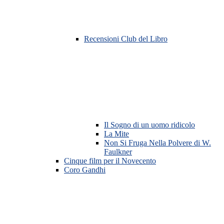
Recensioni Club del Libro
Il Sogno di un uomo ridicolo
La Mite
Non Si Fruga Nella Polvere di W.
Faulkner
Cinque film per il Novecento
Coro Gandhi