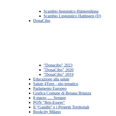
Scambio linguistico Hämeenlinna
Scambio Linguistico Hattingen (D)
DonaCibo
"Donacibo" 2023
"DonaCibo" 2020
"DonaCibo" 2019
Educazione alla salute
Salute 4Teen - sito tematico
Parlamento Europeo
Grafica Comune di Besana Brianza
8 marzo ..... Sempre
PON "Ben-Essere"
Il “Gandhi” e i Progetti Territoriali
Bookcity Milano