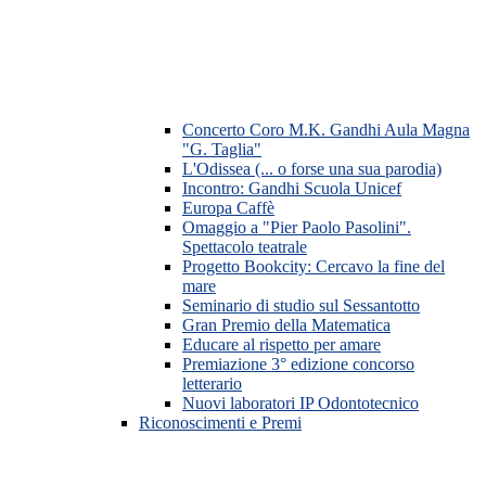
Concerto Coro M.K. Gandhi Aula Magna
"G. Taglia"
L'Odissea (... o forse una sua parodia)
Incontro: Gandhi Scuola Unicef
Europa Caffè
Omaggio a "Pier Paolo Pasolini".
Spettacolo teatrale
Progetto Bookcity: Cercavo la fine del
mare
Seminario di studio sul Sessantotto
Gran Premio della Matematica
Educare al rispetto per amare
Premiazione 3° edizione concorso
letterario
Nuovi laboratori IP Odontotecnico
Riconoscimenti e Premi