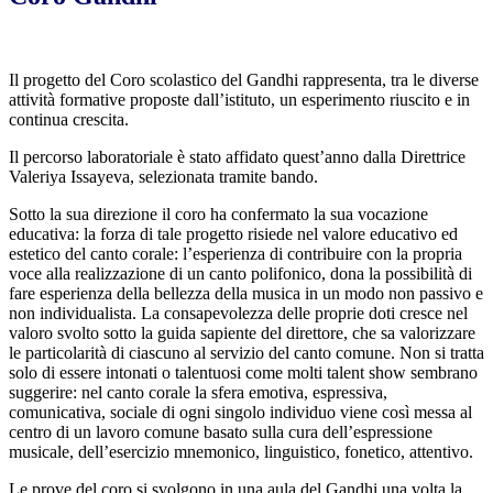
Il progetto del Coro scolastico del Gandhi rappresenta, tra le diverse
attività formative proposte dall’istituto, un esperimento riuscito e in
continua crescita.
Il percorso laboratoriale è stato affidato quest’anno dalla Direttrice
Valeriya Issayeva, selezionata tramite bando.
Sotto la sua direzione il coro ha confermato la sua vocazione
educativa: la forza di tale progetto risiede nel valore educativo ed
estetico del canto corale: l’esperienza di contribuire con la propria
voce alla realizzazione di un canto polifonico, dona la possibilità di
fare esperienza della bellezza della musica in un modo non passivo e
non individualista. La consapevolezza delle proprie doti cresce nel
valoro svolto sotto la guida sapiente del direttore, che sa valorizzare
le particolarità di ciascuno al servizio del canto comune. Non si tratta
solo di essere intonati o talentuosi come molti talent show sembrano
suggerire: nel canto corale la sfera emotiva, espressiva,
comunicativa, sociale di ogni singolo individuo viene così messa al
centro di un lavoro comune basato sulla cura dell’espressione
musicale, dell’esercizio mnemonico, linguistico, fonetico, attentivo.
Le prove del coro si svolgono in una aula del Gandhi una volta la