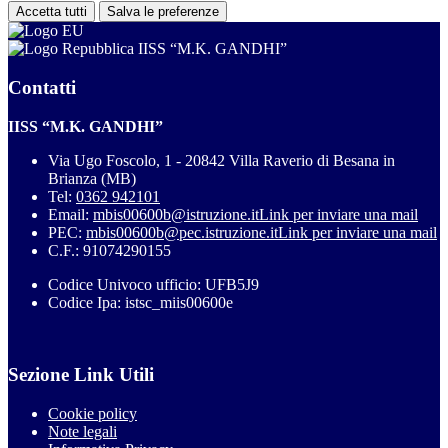
Accetta tutti
Salva le preferenze
IISS “M.K. GANDHI”
Contatti
IISS “M.K. GANDHI”
Via Ugo Foscolo, 1 - 20842 Villa Raverio di Besana in
Brianza (MB)
Tel:
0362 942101
Email:
mbis00600b@istruzione.it
Link per inviare una mail
PEC:
mbis00600b@pec.istruzione.it
Link per inviare una mail
C.F.: 91074290155
Codice Univoco ufficio: UFB5J9
Codice Ipa: istsc_miis00600e
Sezione Link Utili
Cookie policy
Note legali