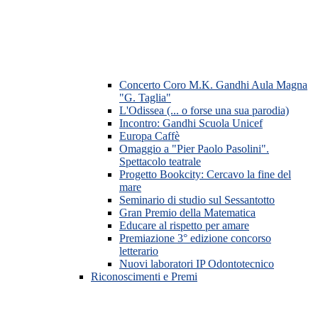
Concerto Coro M.K. Gandhi Aula Magna
"G. Taglia"
L'Odissea (... o forse una sua parodia)
Incontro: Gandhi Scuola Unicef
Europa Caffè
Omaggio a "Pier Paolo Pasolini".
Spettacolo teatrale
Progetto Bookcity: Cercavo la fine del
mare
Seminario di studio sul Sessantotto
Gran Premio della Matematica
Educare al rispetto per amare
Premiazione 3° edizione concorso
letterario
Nuovi laboratori IP Odontotecnico
Riconoscimenti e Premi