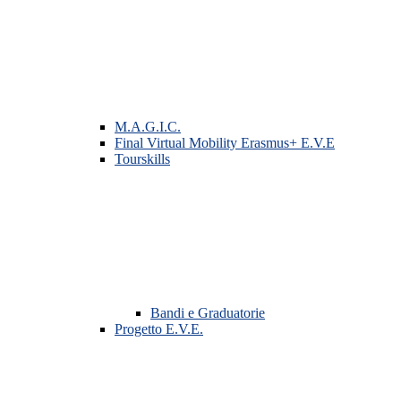
M.A.G.I.C.
Final Virtual Mobility Erasmus+ E.V.E
Tourskills
Bandi e Graduatorie
Progetto E.V.E.