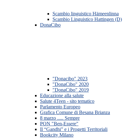
Scambio linguistico Hämeenlinna
Scambio Linguistico Hattingen (D)
DonaCibo
"Donacibo" 2023
"DonaCibo" 2020
"DonaCibo" 2019
Educazione alla salute
Salute 4Teen - sito tematico
Parlamento Europeo
Grafica Comune di Besana Brianza
8 marzo ..... Sempre
PON "Ben-Essere"
Il “Gandhi” e i Progetti Territoriali
Bookcity Milano