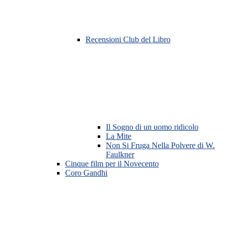
Recensioni Club del Libro
Il Sogno di un uomo ridicolo
La Mite
Non Si Fruga Nella Polvere di W.
Faulkner
Cinque film per il Novecento
Coro Gandhi