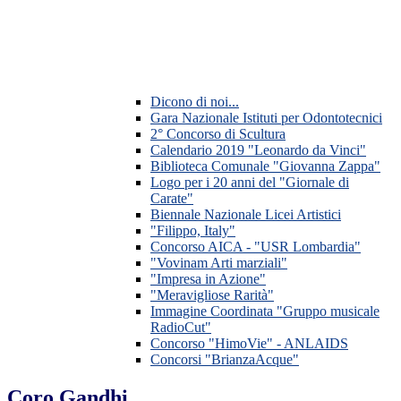
Dicono di noi...
Gara Nazionale Istituti per Odontotecnici
2° Concorso di Scultura
Calendario 2019 "Leonardo da Vinci"
Biblioteca Comunale "Giovanna Zappa"
Logo per i 20 anni del "Giornale di
Carate"
Biennale Nazionale Licei Artistici
"Filippo, Italy"
Concorso AICA - "USR Lombardia"
"Vovinam Arti marziali"
"Impresa in Azione"
"Meravigliose Rarità"
Immagine Coordinata "Gruppo musicale
RadioCut"
Concorso "HimoVie" - ANLAIDS
Concorsi "BrianzaAcque"
Coro Gandhi