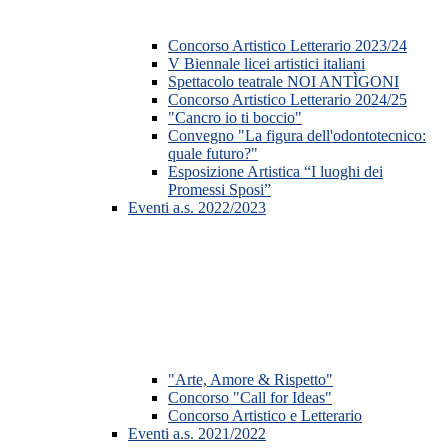
Concorso Artistico Letterario 2023/24
V Biennale licei artistici italiani
Spettacolo teatrale NOI ANTÌGONI
Concorso Artistico Letterario 2024/25
"Cancro io ti boccio"
Convegno "La figura dell'odontotecnico:
quale futuro?"
Esposizione Artistica “I luoghi dei
Promessi Sposi”
Eventi a.s. 2022/2023
"Arte, Amore & Rispetto"
Concorso "Call for Ideas"
Concorso Artistico e Letterario
Eventi a.s. 2021/2022