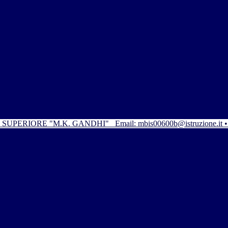
SUPERIORE "M.K. GANDHI"
Email: mbis00600b@istruzione.it 