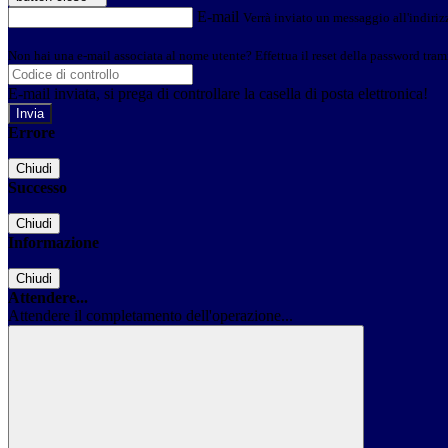
E-mail
Verrà inviato un messaggio all'indirizz
Non hai una e-mail associata al nome utente? Effettua il reset della password tram
E-mail inviata, si prega di controllare la casella di posta elettronica!
Errore
Chiudi
Successo
Chiudi
Informazione
Chiudi
Attendere...
Attendere il completamento dell'operazione...