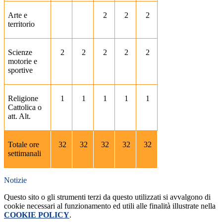
Arte e
2
2
2
territorio
Scienze
2
2
2
2
2
motorie e
sportive
Religione
1
1
1
1
1
Cattolica o
att. Alt.
Totale ore
32
32
32
32
32
settimanali
Notizie
Questo sito o gli strumenti terzi da questo utilizzati si avvalgono di
cookie necessari al funzionamento ed utili alle finalità illustrate nella
COOKIE POLICY
.