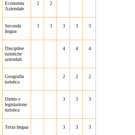
Economia
2
2
Aziendale
Seconda
3
3
3
3
3
lingua
Discipline
4
4
4
turistiche
aziendali
Geografia
2
2
2
turistica
Diritto e
3
3
3
legislazione
turistica
Terza lingua
3
3
3