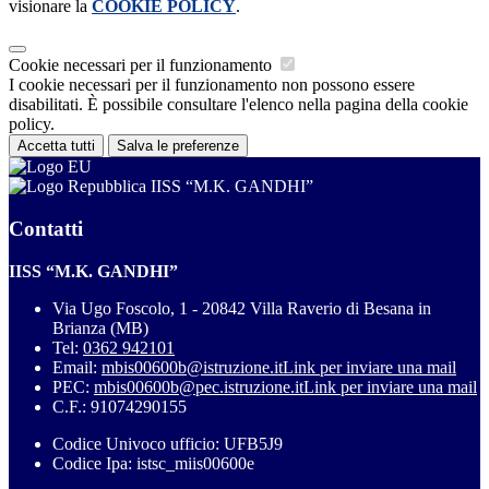
visionare la
COOKIE POLICY
.
Cookie necessari per il funzionamento
I cookie necessari per il funzionamento non possono essere
disabilitati. È possibile consultare l'elenco nella pagina della cookie
policy.
Accetta tutti
Salva le preferenze
IISS “M.K. GANDHI”
Contatti
IISS “M.K. GANDHI”
Via Ugo Foscolo, 1 - 20842 Villa Raverio di Besana in
Brianza (MB)
Tel:
0362 942101
Email:
mbis00600b@istruzione.it
Link per inviare una mail
PEC:
mbis00600b@pec.istruzione.it
Link per inviare una mail
C.F.: 91074290155
Codice Univoco ufficio: UFB5J9
Codice Ipa: istsc_miis00600e