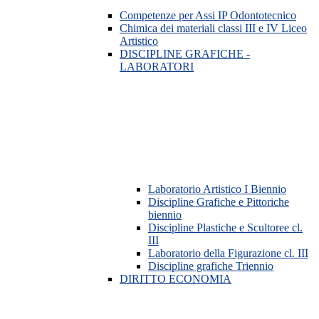
Competenze per Assi IP Odontotecnico
Chimica dei materiali classi III e IV Liceo
Artistico
DISCIPLINE GRAFICHE -
LABORATORI
Laboratorio Artistico I Biennio
Discipline Grafiche e Pittoriche
biennio
Discipline Plastiche e Scultoree cl.
III
Laboratorio della Figurazione cl. III
Discipline grafiche Triennio
DIRITTO ECONOMIA