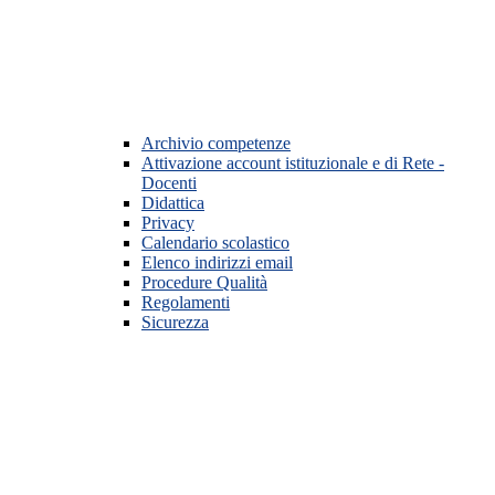
Archivio competenze
Attivazione account istituzionale e di Rete -
Docenti
Didattica
Privacy
Calendario scolastico
Elenco indirizzi email
Procedure Qualità
Regolamenti
Sicurezza