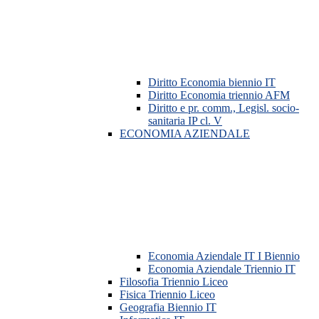
Diritto Economia biennio IT
Diritto Economia triennio AFM
Diritto e pr. comm., Legisl. socio-
sanitaria IP cl. V
ECONOMIA AZIENDALE
Economia Aziendale IT I Biennio
Economia Aziendale Triennio IT
Filosofia Triennio Liceo
Fisica Triennio Liceo
Geografia Biennio IT