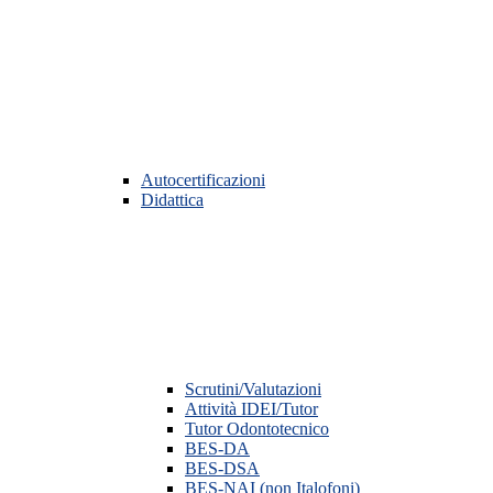
Autocertificazioni
Didattica
Scrutini/Valutazioni
Attività IDEI/Tutor
Tutor Odontotecnico
BES-DA
BES-DSA
BES-NAI (non Italofoni)