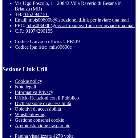
Via Ugo Foscolo, 1 - 20842 Villa Raverio di Besana in
Brianza (MB)
Tel:
0362 942101
Email:
mbis00600b@istruzione.it
Link per inviare una mail
PEC:
mbis00600b@pec.istruzione.it
Link per inviare una mail
C.F.: 91074290155
Codice Univoco ufficio: UFB5J9
Codice Ipa: istsc_miis00600e
Sezione Link Utili
Cookie policy
Note legali
Informativa Privacy
Ufficio Relazioni con il Pubblico
Dichiarazione di accessibilità
Obiettivi di accessibilità
Whistleblowing
Gestione consensi cookie
Amministrazione trasparente
Pagina visualizzata
4270
volte