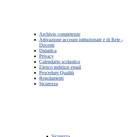
Archivio competenze
Attivazione account istituzionale e di Rete -
Docenti
Didattica
Privacy
Calendario scolastico
Elenco indirizzi email
Procedure Qualità
Regolamenti
Sicurezza
Sicurezza