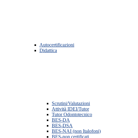
Autocertificazioni
Didattica
Scrutini/Valutazioni
Attività IDEI/Tutor
Tutor Odontotecnico
BES-DA
BES-DSA
BES-NAI (non Italofoni)
BES-non certificati