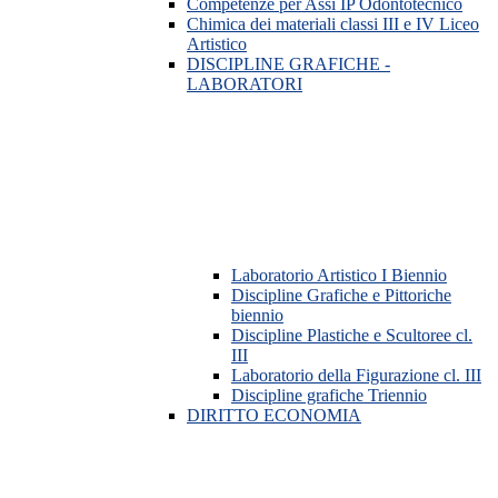
Competenze per Assi IP Odontotecnico
Chimica dei materiali classi III e IV Liceo
Artistico
DISCIPLINE GRAFICHE -
LABORATORI
Laboratorio Artistico I Biennio
Discipline Grafiche e Pittoriche
biennio
Discipline Plastiche e Scultoree cl.
III
Laboratorio della Figurazione cl. III
Discipline grafiche Triennio
DIRITTO ECONOMIA