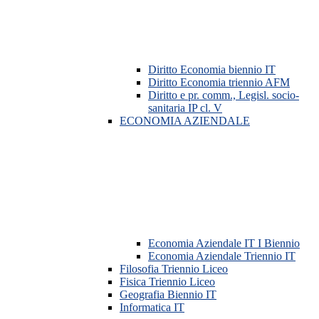
Diritto Economia biennio IT
Diritto Economia triennio AFM
Diritto e pr. comm., Legisl. socio-
sanitaria IP cl. V
ECONOMIA AZIENDALE
Economia Aziendale IT I Biennio
Economia Aziendale Triennio IT
Filosofia Triennio Liceo
Fisica Triennio Liceo
Geografia Biennio IT
Informatica IT