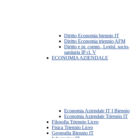
Diritto Economia biennio IT
Diritto Economia triennio AFM
Diritto e pr. comm., Legisl. socio-
sanitaria IP cl. V
ECONOMIA AZIENDALE
Economia Aziendale IT I Biennio
Economia Aziendale Triennio IT
Filosofia Triennio Liceo
Fisica Triennio Liceo
Geografia Biennio IT