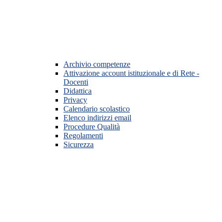
Archivio competenze
Attivazione account istituzionale e di Rete -
Docenti
Didattica
Privacy
Calendario scolastico
Elenco indirizzi email
Procedure Qualità
Regolamenti
Sicurezza