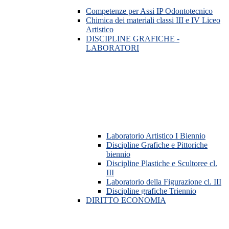
Competenze per Assi IP Odontotecnico
Chimica dei materiali classi III e IV Liceo
Artistico
DISCIPLINE GRAFICHE -
LABORATORI
Laboratorio Artistico I Biennio
Discipline Grafiche e Pittoriche
biennio
Discipline Plastiche e Scultoree cl.
III
Laboratorio della Figurazione cl. III
Discipline grafiche Triennio
DIRITTO ECONOMIA