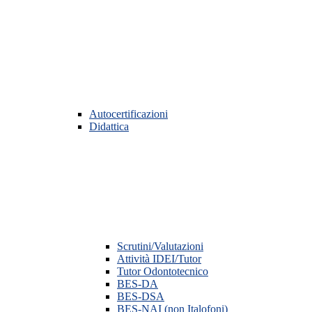
Autocertificazioni
Didattica
Scrutini/Valutazioni
Attività IDEI/Tutor
Tutor Odontotecnico
BES-DA
BES-DSA
BES-NAI (non Italofoni)