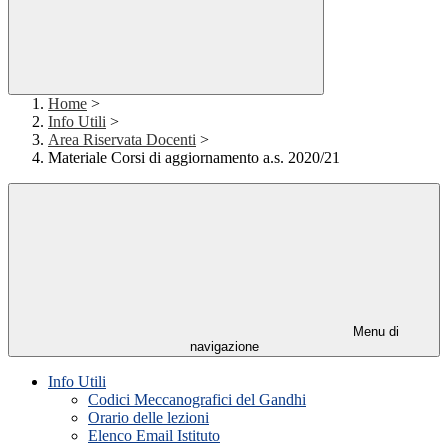
Home
>
Info Utili
>
Area Riservata Docenti
>
Materiale Corsi di aggiornamento a.s. 2020/21
Menu di
navigazione
Info Utili
Codici Meccanografici del Gandhi
Orario delle lezioni
Elenco Email Istituto