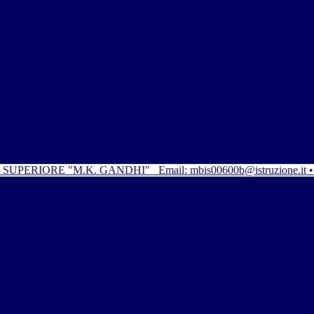
SUPERIORE "M.K. GANDHI"
Email: mbis00600b@istruzione.it 