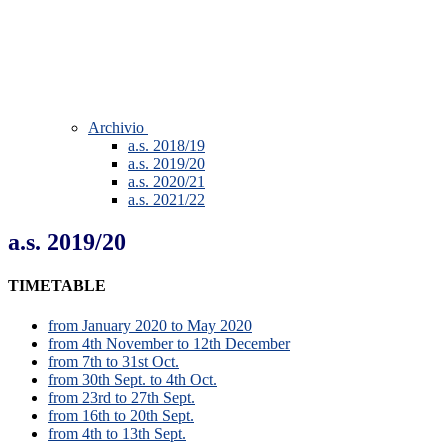
Archivio
a.s. 2018/19
a.s. 2019/20
a.s. 2020/21
a.s. 2021/22
a.s. 2019/20
TIMETABLE
from January 2020 to May 2020
from 4th November to 12th December
from 7th to 31st Oct.
from 30th Sept. to 4th Oct.
from 23rd to 27th Sept.
from 16th to 20th Sept.
from 4th to 13th Sept.