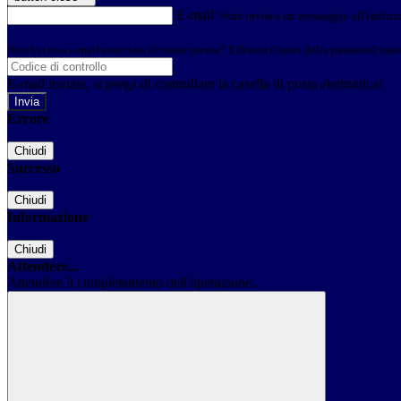
E-mail
Verrà inviato un messaggio all'indirizz
Non hai una e-mail associata al nome utente? Effettua il reset della password tram
E-mail inviata, si prega di controllare la casella di posta elettronica!
Errore
Chiudi
Successo
Chiudi
Informazione
Chiudi
Attendere...
Attendere il completamento dell'operazione...