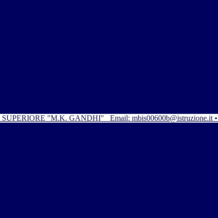
SUPERIORE "M.K. GANDHI"
Email: mbis00600b@istruzione.it 