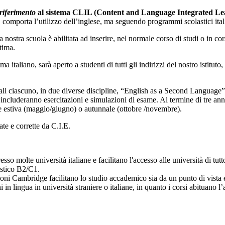
riferimento
al sistema CLIL (Content and Language Integrated Lear
, comporta l’utilizzo dell’inglese, ma seguendo programmi scolastici ital
a nostra scuola è abilitata ad inserire, nel normale corso di studi o in 
ltima.
 italiano, sarà aperto a studenti di tutti gli indirizzi del nostro istitut
ali ciascuno, in due diverse discipline, “English as a Second Language” 
cluderanno esercitazioni e simulazioni di esame. Al termine di tre anni 
ne estiva (maggio/giugno) o autunnale (ottobre /novembre).
te e corrette da C.I.E.
esso molte università italiane e facilitano l'accesso alle università di tut
istico B2/C1.
azioni Cambridge facilitano lo studio accademico sia da un punto di vist
 lingua in università straniere o italiane, in quanto i corsi abituano l’a