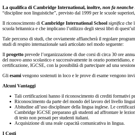
La qualifica di Cambridge International, inoltre,
non fa neanche
“discipline non linguistiche”, previsto dal 1999 per le scuole superiori
Il riconoscimento di
Cambridge International School
significa
che l
scuola britannica e che implicano l’utilizzo degli stessi libri di quest’u
Tale percorso di studi, che ovviamente affiancherà il regolare programma
studi di respiro internazionale sarà articolato nel modo seguente:
Il
progetto
prevede l’organizzazione di due corsi di circa 30 ore annu
del nuovo anno scolastico e successivamente in orario pomeridiano, e in
certificazione, IGCSE, con la possibilità di partecipare ad una sessio
Gli
esami
vengono sostenuti in loco e le prove di esame vengono invia
Alcuni Vantaggi
Tali certificazioni hanno il riconoscimento di crediti formativi pr
Riconoscimento da parte del mondo del lavoro del livello lingu
Abitudine all’uso disciplinare della lingua inglese. Le certific
Cambridge IGCSE preparano gli studenti ad affrontare le lezioni in
di testo non pensati per studenti italiani.
Acquisizione di una reale capacità comunicativa in lingua.
I Costi