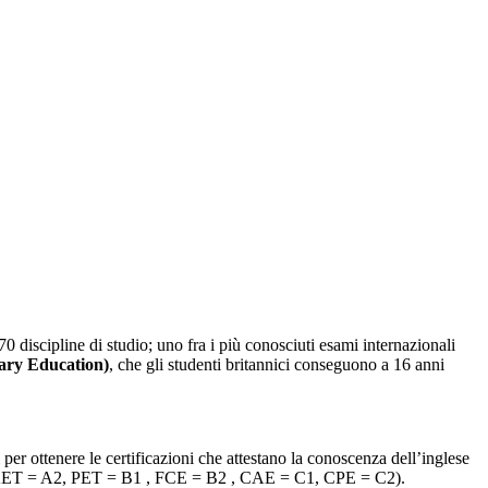
 70 discipline di studio; uno fra i più conosciuti esami internazionali
ary Education)
, che gli studenti britannici conseguono a 16 anni
per ottenere le certificazioni che attestano la conoscenza dell’inglese
nto (KET = A2, PET = B1 , FCE = B2 , CAE = C1, CPE = C2).