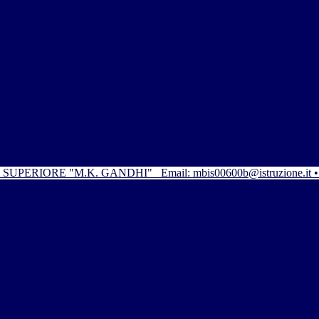
SUPERIORE "M.K. GANDHI"
Email: mbis00600b@istruzione.it 