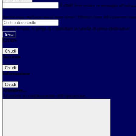
E-mail
Verrà inviato un messaggio all'indirizz
Non hai una e-mail associata al nome utente? Effettua il reset della password tram
E-mail inviata, si prega di controllare la casella di posta elettronica!
Errore
Chiudi
Successo
Chiudi
Informazione
Chiudi
Attendere...
Attendere il completamento dell'operazione...