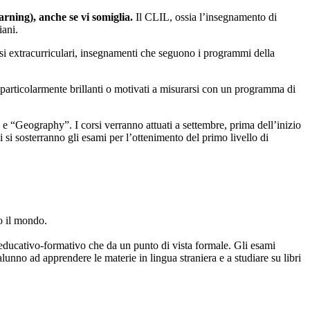
ning), anche se vi somiglia.
Il CLIL, ossia l’insegnamento di
iani.
corsi extracurriculari, insegnamenti che seguono i programmi della
o, particolarmente brillanti o motivati a misurarsi con un programma di
e “Geography”. I corsi verranno attuati a settembre, prima dell’inizio
si sosterranno gli esami per l’ottenimento del primo livello di
to il mondo.
a educativo-formativo che da un punto di vista formale. Gli esami
lunno ad apprendere le materie in lingua straniera e a studiare su libri