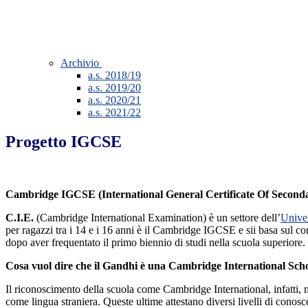
Archivio
a.s. 2018/19
a.s. 2019/20
a.s. 2020/21
a.s. 2021/22
Progetto IGCSE
Cambridge IGCSE (International General Certificate Of Second
C.I.E.
(Cambridge International Examination) è un settore dell’
Unive
per ragazzi tra i 14 e i 16 anni è il Cambridge IGCSE e sii basa sul cor
dopo aver frequentato il primo biennio di studi nella scuola superiore
Cosa vuol dire che il Gandhi è una Cambridge International Sch
Il riconoscimento della scuola come Cambridge International, infatti, no
come lingua straniera. Queste ultime attestano diversi livelli di 