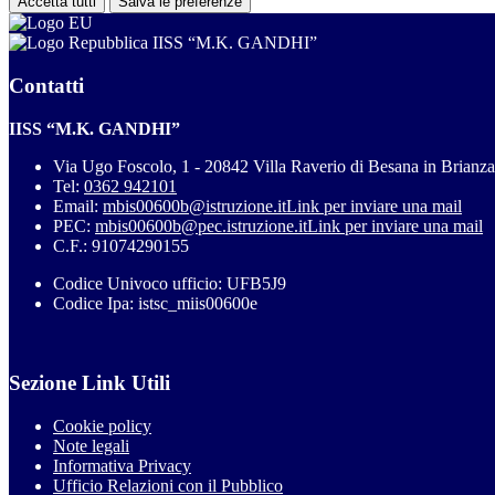
Accetta tutti
Salva le preferenze
IISS “M.K. GANDHI”
Contatti
IISS “M.K. GANDHI”
Via Ugo Foscolo, 1 - 20842 Villa Raverio di Besana in Brianz
Tel:
0362 942101
Email:
mbis00600b@istruzione.it
Link per inviare una mail
PEC:
mbis00600b@pec.istruzione.it
Link per inviare una mail
C.F.: 91074290155
Codice Univoco ufficio: UFB5J9
Codice Ipa: istsc_miis00600e
Sezione Link Utili
Cookie policy
Note legali
Informativa Privacy
Ufficio Relazioni con il Pubblico