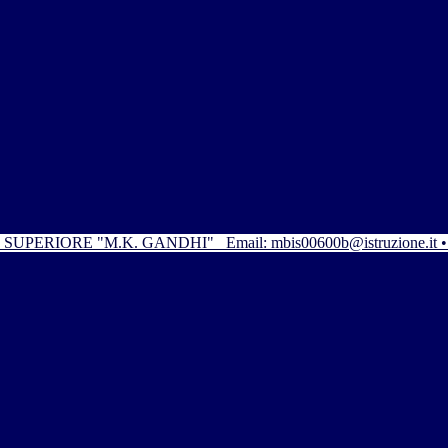
SUPERIORE "M.K. GANDHI"
Email: mbis00600b@istruzione.it 