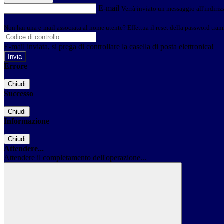
E-mail
Verrà inviato un messaggio all'indirizz
Non hai una e-mail associata al nome utente? Effettua il reset della password tram
E-mail inviata, si prega di controllare la casella di posta elettronica!
Errore
Chiudi
Successo
Chiudi
Informazione
Chiudi
Attendere...
Attendere il completamento dell'operazione...