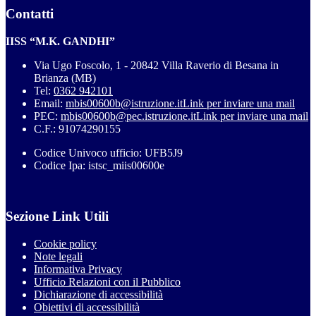
Contatti
IISS “M.K. GANDHI”
Via Ugo Foscolo, 1 - 20842 Villa Raverio di Besana in
Brianza (MB)
Tel:
0362 942101
Email:
mbis00600b@istruzione.it
Link per inviare una mail
PEC:
mbis00600b@pec.istruzione.it
Link per inviare una mail
C.F.: 91074290155
Codice Univoco ufficio: UFB5J9
Codice Ipa: istsc_miis00600e
Sezione Link Utili
Cookie policy
Note legali
Informativa Privacy
Ufficio Relazioni con il Pubblico
Dichiarazione di accessibilità
Obiettivi di accessibilità