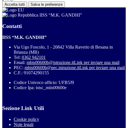
Accetta tutti
Salva le preferenze
IISS “M.K. GANDHI”
Contatti
IISS “M.K. GANDHI”
Via Ugo Foscolo, 1 - 20842 Villa Raverio di Besana in
Brianza (MB)
Tel:
0362 942101
Email:
mbis00600b@istruzione.it
Link per inviare una mail
PEC:
mbis00600b@pec.istruzione.it
Link per inviare una mail
C.F.: 91074290155
Codice Univoco ufficio: UFB5J9
Codice Ipa: istsc_miis00600e
Sezione Link Utili
Cookie policy
Note legali