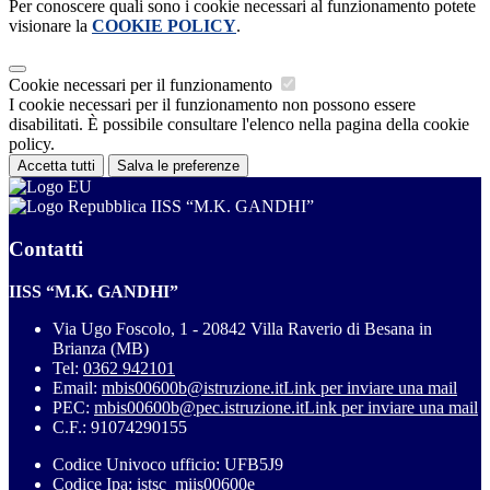
Per conoscere quali sono i cookie necessari al funzionamento potete
visionare la
COOKIE POLICY
.
Cookie necessari per il funzionamento
I cookie necessari per il funzionamento non possono essere
disabilitati. È possibile consultare l'elenco nella pagina della cookie
policy.
Accetta tutti
Salva le preferenze
IISS “M.K. GANDHI”
Contatti
IISS “M.K. GANDHI”
Via Ugo Foscolo, 1 - 20842 Villa Raverio di Besana in
Brianza (MB)
Tel:
0362 942101
Email:
mbis00600b@istruzione.it
Link per inviare una mail
PEC:
mbis00600b@pec.istruzione.it
Link per inviare una mail
C.F.: 91074290155
Codice Univoco ufficio: UFB5J9
Codice Ipa: istsc_miis00600e