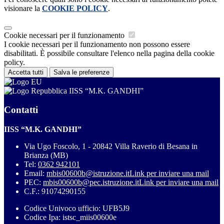
visionare la
COOKIE POLICY
.
Cookie necessari per il funzionamento
I cookie necessari per il funzionamento non possono essere
disabilitati. È possibile consultare l'elenco nella pagina della cookie
policy.
Accetta tutti
Salva le preferenze
IISS “M.K. GANDHI”
Contatti
IISS “M.K. GANDHI”
Via Ugo Foscolo, 1 - 20842 Villa Raverio di Besana in
Brianza (MB)
Tel:
0362 942101
Email:
mbis00600b@istruzione.it
Link per inviare una mail
PEC:
mbis00600b@pec.istruzione.it
Link per inviare una mail
C.F.: 91074290155
Codice Univoco ufficio: UFB5J9
Codice Ipa: istsc_miis00600e