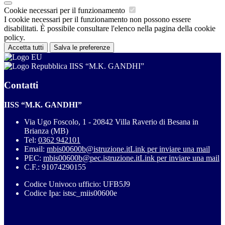
Cookie necessari per il funzionamento
I cookie necessari per il funzionamento non possono essere
disabilitati. È possibile consultare l'elenco nella pagina della cookie
policy.
Accetta tutti
Salva le preferenze
IISS “M.K. GANDHI”
Contatti
IISS “M.K. GANDHI”
Via Ugo Foscolo, 1 - 20842 Villa Raverio di Besana in
Brianza (MB)
Tel:
0362 942101
Email:
mbis00600b@istruzione.it
Link per inviare una mail
PEC:
mbis00600b@pec.istruzione.it
Link per inviare una mail
C.F.: 91074290155
Codice Univoco ufficio: UFB5J9
Codice Ipa: istsc_miis00600e