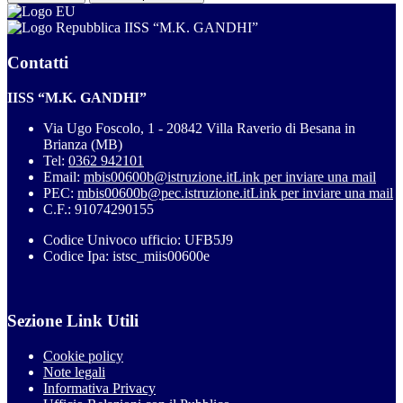
IISS “M.K. GANDHI”
Contatti
IISS “M.K. GANDHI”
Via Ugo Foscolo, 1 - 20842 Villa Raverio di Besana in
Brianza (MB)
Tel:
0362 942101
Email:
mbis00600b@istruzione.it
Link per inviare una mail
PEC:
mbis00600b@pec.istruzione.it
Link per inviare una mail
C.F.: 91074290155
Codice Univoco ufficio: UFB5J9
Codice Ipa: istsc_miis00600e
Sezione Link Utili
Cookie policy
Note legali
Informativa Privacy