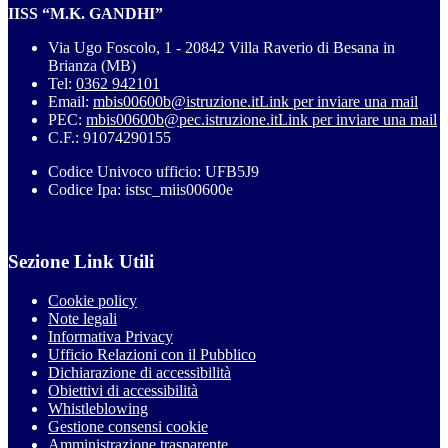
IISS “M.K. GANDHI”
Via Ugo Foscolo, 1 - 20842 Villa Raverio di Besana in
Brianza (MB)
Tel:
0362 942101
Email:
mbis00600b@istruzione.it
Link per inviare una mail
PEC:
mbis00600b@pec.istruzione.it
Link per inviare una mail
C.F.: 91074290155
Codice Univoco ufficio: UFB5J9
Codice Ipa: istsc_miis00600e
Sezione Link Utili
Cookie policy
Note legali
Informativa Privacy
Ufficio Relazioni con il Pubblico
Dichiarazione di accessibilità
Obiettivi di accessibilità
Whistleblowing
Gestione consensi cookie
Amministrazione trasparente