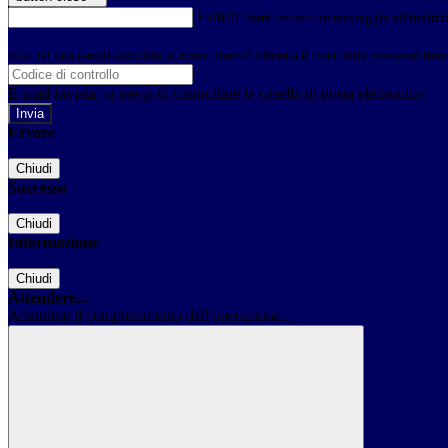
E-mail
Verrà inviato un messaggio all'indirizz
Non hai una e-mail associata al nome utente? Effettua il reset della password tram
E-mail inviata, si prega di controllare la casella di posta elettronica!
Errore
Chiudi
Successo
Chiudi
Informazione
Chiudi
Attendere...
Attendere il completamento dell'operazione...