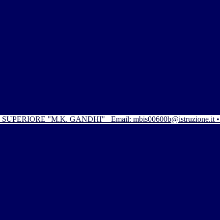
SUPERIORE "M.K. GANDHI"
Email: mbis00600b@istruzione.it 