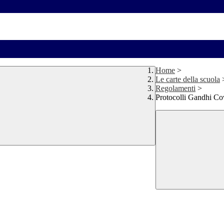
Home
>
Le carte della scuola
Regolamenti
>
Protocolli Gandhi Co