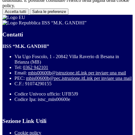
disabilitati. È possibile consultare l'elenco nella pagina della cookie
policy.
Accetta tutti
Salva le preferenze
IISS “M.K. GANDHI”
Contatti
IISS “M.K. GANDHI”
Via Ugo Foscolo, 1 - 20842 Villa Raverio di Besana in
Brianza (MB)
Tel:
0362 942101
Email:
mbis00600b@istruzione.it
Link per inviare una mail
PEC:
mbis00600b@pec.istruzione.it
Link per inviare una mail
C.F.: 91074290155
Codice Univoco ufficio: UFB5J9
Codice Ipa: istsc_miis00600e
Sezione Link Utili
Cookie policy