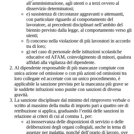
all’amministrazione, agli utenti o a terzi ovvero al
disservizio determinatosi;
e) sussistenza di circostanze aggravanti o attenuanti,
con particolare riguardo al comportamento del
lavoratore, ai precedenti disciplinari nell’ambito del
biennio previsto dalla legge, al comportamento verso gli
utenti;
f) concorso nella violazione di più lavoratori in accordo
tra di loro;
g) nel caso di personale delle istituzioni scolastiche
educative ed AFAM, coinvolgimento di minori, qualora
affidati alla vigilanza del dipendente.
Al dipendente responsabile di più mancanze compiute con
unica azione od omissione o con più azioni od omissioni tra
loro collegate ed accertate con un unico procedimento, è
applicabile la sanzione prevista per la mancanza più grave se
le suddette infrazioni sono punite con sanzioni di diversa
gravità.
La sanzione disciplinare dal minimo del rimprovero verbale o
scritto al massimo della multa di importo pari a quattro ore di
retribuzione si applica, graduando l’entità delle sanzioni in
relazione ai criteri di cui al comma 1, per:
a) inosservanza delle disposizioni di servizio o delle
deliberazioni degli organi collegiali, anche in tema di
assenze per malattia, nonché dell’orario di lavoro, ove