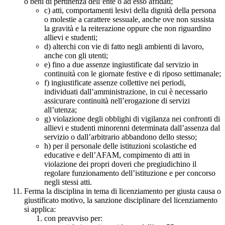
o beni di pertinenza dell’ente o ad esso affidati;
c) atti, comportamenti lesivi della dignità della persona
o molestie a carattere sessuale, anche ove non sussista
la gravità e la reiterazione oppure che non riguardino
allievi e studenti;
d) alterchi con vie di fatto negli ambienti di lavoro,
anche con gli utenti;
e) fino a due assenze ingiustificate dal servizio in
continuità con le giornate festive e di riposo settimanale;
f) ingiustificate assenze collettive nei periodi,
individuati dall’amministrazione, in cui è necessario
assicurare continuità nell’erogazione di servizi
all’utenza;
g) violazione degli obblighi di vigilanza nei confronti di
allievi e studenti minorenni determinata dall’assenza dal
servizio o dall’arbitrario abbandono dello stesso;
h) per il personale delle istituzioni scolastiche ed
educative e dell’AFAM, compimento di atti in
violazione dei propri doveri che pregiudichino il
regolare funzionamento dell’istituzione e per concorso
negli stessi atti.
Ferma la disciplina in tema di licenziamento per giusta causa o
giustificato motivo, la sanzione disciplinare del licenziamento
si applica:
con preavviso per: