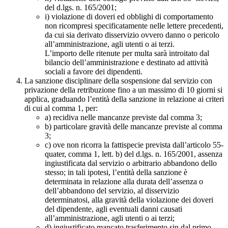
del d.lgs. n. 165/2001;
i) violazione di doveri ed obblighi di comportamento
non ricompresi specificatamente nelle lettere precedenti,
da cui sia derivato disservizio ovvero danno o pericolo
all’amministrazione, agli utenti o ai terzi.
L’importo delle ritenute per multa sarà introitato dal
bilancio dell’amministrazione e destinato ad attività
sociali a favore dei dipendenti.
La sanzione disciplinare della sospensione dal servizio con
privazione della retribuzione fino a un massimo di 10 giorni si
applica, graduando l’entità della sanzione in relazione ai criteri
di cui al comma 1, per:
a) recidiva nelle mancanze previste dal comma 3;
b) particolare gravità delle mancanze previste al comma
3;
c) ove non ricorra la fattispecie prevista dall’articolo 55-
quater, comma 1, lett. b) del d.lgs. n. 165/2001, assenza
ingiustificata dal servizio o arbitrario abbandono dello
stesso; in tali ipotesi, l’entità della sanzione è
determinata in relazione alla durata dell’assenza o
dell’abbandono del servizio, al disservizio
determinatosi, alla gravità della violazione dei doveri
del dipendente, agli eventuali danni causati
all’amministrazione, agli utenti o ai terzi;
d) ingiustificato mancato trasferimento sin dal primo