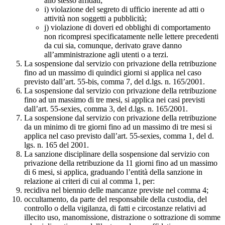
allo stesso affidati;
i) violazione del segreto di ufficio inerente ad atti o
attività non soggetti a pubblicità;
j) violazione di doveri ed obblighi di comportamento
non ricompresi specificatamente nelle lettere precedenti
da cui sia, comunque, derivato grave danno
all’amministrazione agli utenti o a terzi.
La sospensione dal servizio con privazione della retribuzione
fino ad un massimo di quindici giorni si applica nel caso
previsto dall’art. 55-bis, comma 7, del d.lgs. n. 165/2001.
La sospensione dal servizio con privazione della retribuzione
fino ad un massimo di tre mesi, si applica nei casi previsti
dall’art. 55-sexies, comma 3, del d.lgs. n. 165/2001.
La sospensione dal servizio con privazione della retribuzione
da un minimo di tre giorni fino ad un massimo di tre mesi si
applica nel caso previsto dall’art. 55-sexies, comma 1, del d.
lgs. n. 165 del 2001.
La sanzione disciplinare della sospensione dal servizio con
privazione della retribuzione da 11 giorni fino ad un massimo
di 6 mesi, si applica, graduando l’entità della sanzione in
relazione ai criteri di cui al comma 1, per:
recidiva nel biennio delle mancanze previste nel comma 4;
occultamento, da parte del responsabile della custodia, del
controllo o della vigilanza, di fatti e circostanze relativi ad
illecito uso, manomissione, distrazione o sottrazione di somme