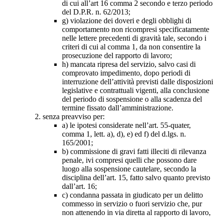
di cui all’art 16 comma 2 secondo e terzo periodo
del D.P.R. n. 62/2013;
g) violazione dei doveri e degli obblighi di
comportamento non ricompresi specificatamente
nelle lettere precedenti di gravità tale, secondo i
criteri di cui al comma 1, da non consentire la
prosecuzione del rapporto di lavoro;
h) mancata ripresa del servizio, salvo casi di
comprovato impedimento, dopo periodi di
interruzione dell’attività previsti dalle disposizioni
legislative e contrattuali vigenti, alla conclusione
del periodo di sospensione o alla scadenza del
termine fissato dall’amministrazione.
senza preavviso per:
a) le ipotesi considerate nell’art. 55-quater,
comma 1, lett. a), d), e) ed f) del d.lgs. n.
165/2001;
b) commissione di gravi fatti illeciti di rilevanza
penale, ivi compresi quelli che possono dare
luogo alla sospensione cautelare, secondo la
disciplina dell’art. 15, fatto salvo quanto previsto
dall’art. 16;
c) condanna passata in giudicato per un delitto
commesso in servizio o fuori servizio che, pur
non attenendo in via diretta al rapporto di lavoro,