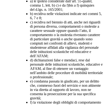
a) le ipotesi considerate dall’art. 55-quater,
comma 1, lett. b) c) e da f)bis a f) quinquies
del d.lgs. n. 165/2001;
b) recidiva nelle violazioni indicate nei commi 5,
6, 7 e 8;
c) recidiva nel biennio di atti, anche nei riguardi
di persona diversa, comportamenti o molestie a
carattere sessuale oppure quando l’atto, il
comportamento o la molestia rivestano carattere
di particolare gravità o anche quando sono
compiuti nei confronti di allievi, studenti e
studentesse affidati alla vigilanza del personale
delle istituzioni scolastiche ed educative e
dell’AFAM;
d) dichiarazioni false e mendaci, rese dal
personale delle istituzioni scolastiche, educative e
AFAM, al fine di ottenere un vantaggio
nell’ambito delle procedure di mobilità territoriale
o professionale;
e) condanna passata in giudicato, per un delitto
che, commesso fuori del servizio e non attinente
in via diretta al rapporto di lavoro, non ne
consenta la prosecuzione per la sua specifica
gravità;
f) la violazione degli obblighi di comportamento