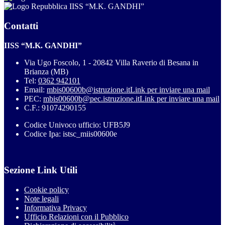
IISS “M.K. GANDHI”
Contatti
IISS “M.K. GANDHI”
Via Ugo Foscolo, 1 - 20842 Villa Raverio di Besana in
Brianza (MB)
Tel:
0362 942101
Email:
mbis00600b@istruzione.it
Link per inviare una mail
PEC:
mbis00600b@pec.istruzione.it
Link per inviare una mail
C.F.: 91074290155
Codice Univoco ufficio: UFB5J9
Codice Ipa: istsc_miis00600e
Sezione Link Utili
Cookie policy
Note legali
Informativa Privacy
Ufficio Relazioni con il Pubblico