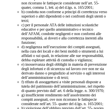
non ricorrano le fattispecie considerate nell’art. 55-
quater, comma 1, lett. a) del d.lgs. n. 165/2001;
b) condotta non conforme a principi di correttezza verso
superiori o altri dipendenti o nei confronti degli utenti o
terzi;
c) per il personale ATA delle istituzioni scolastiche
educative e per quello amministrativo e tecnico
dell’AFAM, condotte negligenti e non conformi alle
responsabilità, ai doveri e alla correttezza inerenti alla
funzione;
d) negligenza nell’esecuzione dei compiti assegnati,
nella cura dei locali e dei beni mobili o strumenti a lui
affidati o sui quali, in relazione alle sue responsabilità,
debba espletare attività di custodia o vigilanza;
e) inosservanza degli obblighi in materia di prevenzione
degli infortuni e di sicurezza sul lavoro ove non ne sia
derivato danno o pregiudizio al servizio o agli interessi
dell’amministrazione o di terzi;
f) rifiuto di assoggettarsi a visite personali disposte a
tutela del patrimonio dell’amministrazione, nel rispetto
di quanto previsto dall’ art. 6 della legge. n. 300/1970;
g) insufficiente rendimento nell’assolvimento dei
compiti assegnati, ove non ricorrano le fattispecie
considerate nell’art. 55- quater del d.lgs. n. 165/2001;
h) violazione dell’obbligo previsto dall’art. 55- novies,