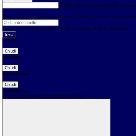
E-mail
Verrà inviato un messaggio all'indirizz
Non hai una e-mail associata al nome utente? Effettua il reset della password tram
E-mail inviata, si prega di controllare la casella di posta elettronica!
Errore
Chiudi
Successo
Chiudi
Informazione
Chiudi
Attendere...
Attendere il completamento dell'operazione...