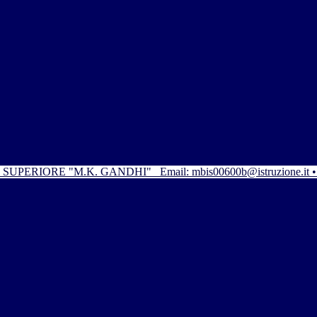
SUPERIORE "M.K. GANDHI"
Email: mbis00600b@istruzione.it 