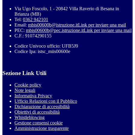
Via Ugo Foscolo, 1 - 20842 Villa Raverio di Besana in
Brianza (MB)
Tel:
0362 942101
Email:
mbis00600b@istruzione.it
Link per inviare una mail
PEC:
mbis00600b@pec.istruzione.it
Link per inviare una mail
C.F.: 91074290155
Codice Univoco ufficio: UFB5J9
Codice Ipa: istsc_miis00600e
Sezione Link Utili
Cookie policy
Note legali
Informativa Privacy
Ufficio Relazioni con il Pubblico
Dichiarazione di accessibilità
Obiettivi di accessibilità
Whistleblowing
Gestione consensi cookie
Amministrazione trasparente