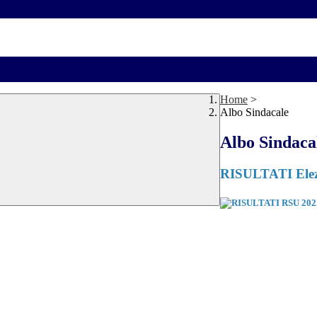
Home
>
Albo Sindacale
Albo Sindaca
RISULTATI Elez