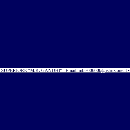
SUPERIORE "M.K. GANDHI"
Email: mbis00600b@istruzione.it 