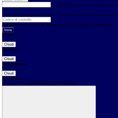
E-mail
Verrà inviato un messaggio all'indirizz
Non hai una e-mail associata al nome utente? Effettua il reset della password tram
E-mail inviata, si prega di controllare la casella di posta elettronica!
Errore
Chiudi
Successo
Chiudi
Informazione
Chiudi
Attendere...
Attendere il completamento dell'operazione...