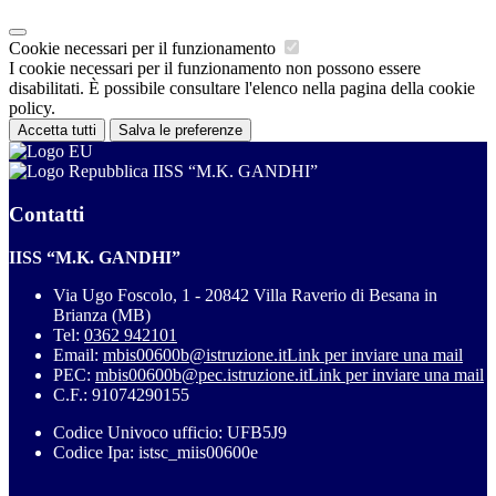
Cookie necessari per il funzionamento
I cookie necessari per il funzionamento non possono essere
disabilitati. È possibile consultare l'elenco nella pagina della cookie
policy.
Accetta tutti
Salva le preferenze
IISS “M.K. GANDHI”
Contatti
IISS “M.K. GANDHI”
Via Ugo Foscolo, 1 - 20842 Villa Raverio di Besana in
Brianza (MB)
Tel:
0362 942101
Email:
mbis00600b@istruzione.it
Link per inviare una mail
PEC:
mbis00600b@pec.istruzione.it
Link per inviare una mail
C.F.: 91074290155
Codice Univoco ufficio: UFB5J9
Codice Ipa: istsc_miis00600e