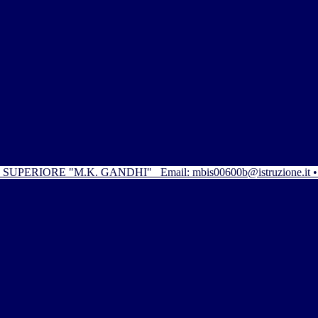
SUPERIORE "M.K. GANDHI"
Email: mbis00600b@istruzione.it 