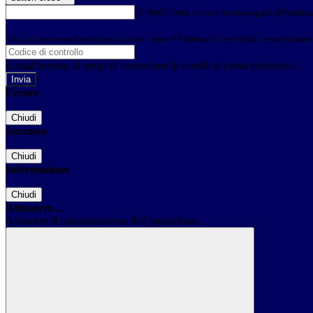
E-mail
Verrà inviato un messaggio all'indirizz
Non hai una e-mail associata al nome utente? Effettua il reset della password tram
E-mail inviata, si prega di controllare la casella di posta elettronica!
Errore
Chiudi
Successo
Chiudi
Informazione
Chiudi
Attendere...
Attendere il completamento dell'operazione...