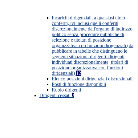
Incarichi dirigenziali, a qualsiasi titolo
conferiti, ivi inclusi quelli conferiti
discrezionalmente dall'organo di indirizzo
politico senza procedure pubbliche di
selezione e titolari di posizione
organizzativa con funzioni dirigenziali (da
pubblicare in tabelle che distinguano le
seguenti situazioni: dirigenti, dirigenti
individuati discrezionalmente, titolari di
posizione organizzativa con funzioni
dirigenziali)
12
Elenco posizioni dirigenziali discrezionali
Posti di funzione disponibili
Ruolo dirigenti
Dirigenti cessati
2