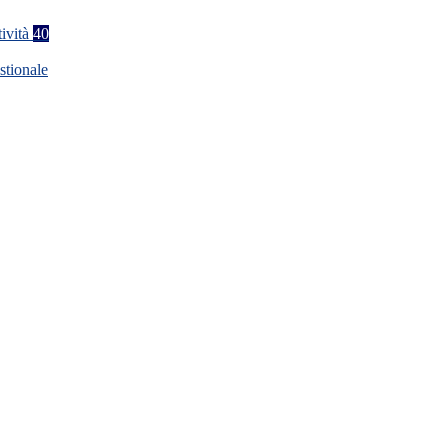
tività
40
stionale