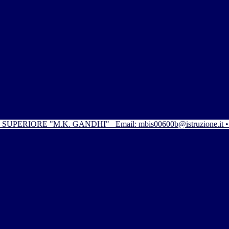
SUPERIORE "M.K. GANDHI"
Email: mbis00600b@istruzione.it 