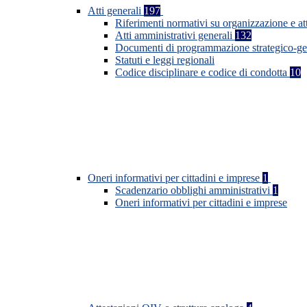
Atti generali
197
Riferimenti normativi su organizzazione e at
Atti amministrativi generali
132
Documenti di programmazione strategico-ge
Statuti e leggi regionali
Codice disciplinare e codice di condotta
10
Oneri informativi per cittadini e imprese
1
Scadenzario obblighi amministrativi
1
Oneri informativi per cittadini e imprese