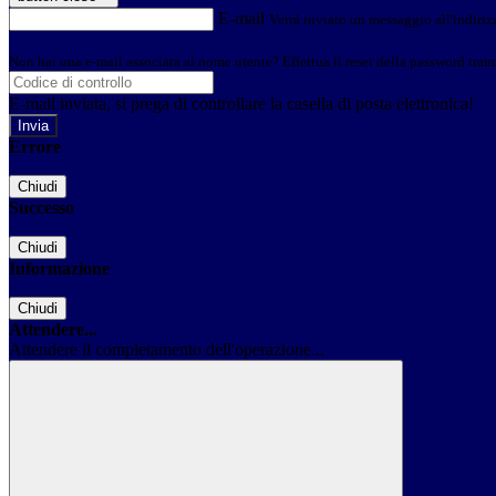
E-mail
Verrà inviato un messaggio all'indirizz
Non hai una e-mail associata al nome utente? Effettua il reset della password tram
E-mail inviata, si prega di controllare la casella di posta elettronica!
Errore
Chiudi
Successo
Chiudi
Informazione
Chiudi
Attendere...
Attendere il completamento dell'operazione...