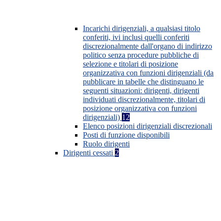
Incarichi dirigenziali, a qualsiasi titolo
conferiti, ivi inclusi quelli conferiti
discrezionalmente dall'organo di indirizzo
politico senza procedure pubbliche di
selezione e titolari di posizione
organizzativa con funzioni dirigenziali (da
pubblicare in tabelle che distinguano le
seguenti situazioni: dirigenti, dirigenti
individuati discrezionalmente, titolari di
posizione organizzativa con funzioni
dirigenziali)
12
Elenco posizioni dirigenziali discrezionali
Posti di funzione disponibili
Ruolo dirigenti
Dirigenti cessati
2