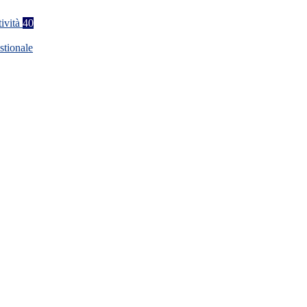
tività
40
stionale