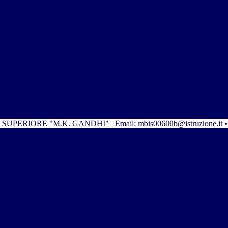
SUPERIORE "M.K. GANDHI"
Email: mbis00600b@istruzione.it 