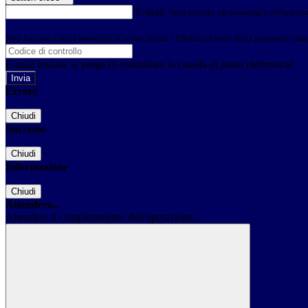
E-mail
Verrà inviato un messaggio all'indirizz
Non hai una e-mail associata al nome utente? Effettua il reset della password tram
E-mail inviata, si prega di controllare la casella di posta elettronica!
Errore
Chiudi
Successo
Chiudi
Informazione
Chiudi
Attendere...
Attendere il completamento dell'operazione...