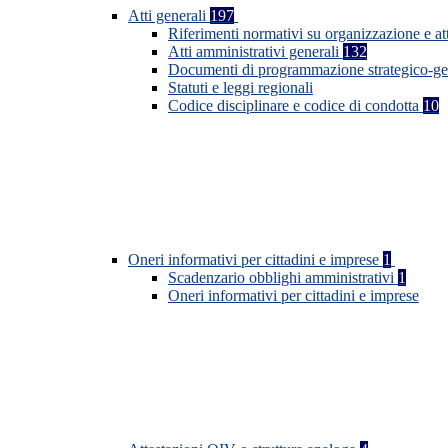
Atti generali
197
Riferimenti normativi su organizzazione e at
Atti amministrativi generali
132
Documenti di programmazione strategico-ge
Statuti e leggi regionali
Codice disciplinare e codice di condotta
10
Oneri informativi per cittadini e imprese
1
Scadenzario obblighi amministrativi
1
Oneri informativi per cittadini e imprese