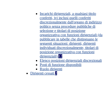
Incarichi dirigenziali, a qualsiasi titolo
conferiti, ivi inclusi quelli conferiti
discrezionalmente dall'organo di indirizzo
politico senza procedure pubbliche di
selezione e titolari di posizione
organizzativa con funzioni dirigenziali (da
pubblicare in tabelle che distinguano le
seguenti situazioni: dirigenti, dirigenti
individuati discrezionalmente, titolari di
posizione organizzativa con funzioni
dirigenziali)
12
Elenco posizioni dirigenziali discrezionali
Posti di funzione disponibili
Ruolo dirigenti
Dirigenti cessati
2