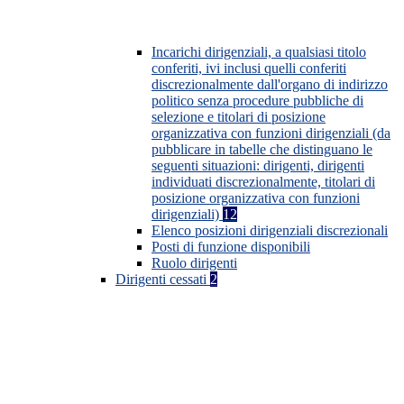
Incarichi dirigenziali, a qualsiasi titolo
conferiti, ivi inclusi quelli conferiti
discrezionalmente dall'organo di indirizzo
politico senza procedure pubbliche di
selezione e titolari di posizione
organizzativa con funzioni dirigenziali (da
pubblicare in tabelle che distinguano le
seguenti situazioni: dirigenti, dirigenti
individuati discrezionalmente, titolari di
posizione organizzativa con funzioni
dirigenziali)
12
Elenco posizioni dirigenziali discrezionali
Posti di funzione disponibili
Ruolo dirigenti
Dirigenti cessati
2