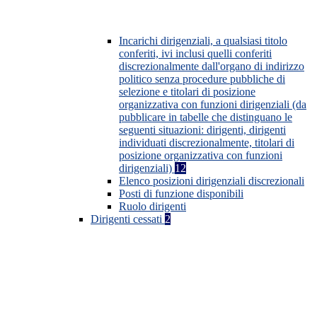
Incarichi dirigenziali, a qualsiasi titolo
conferiti, ivi inclusi quelli conferiti
discrezionalmente dall'organo di indirizzo
politico senza procedure pubbliche di
selezione e titolari di posizione
organizzativa con funzioni dirigenziali (da
pubblicare in tabelle che distinguano le
seguenti situazioni: dirigenti, dirigenti
individuati discrezionalmente, titolari di
posizione organizzativa con funzioni
dirigenziali)
12
Elenco posizioni dirigenziali discrezionali
Posti di funzione disponibili
Ruolo dirigenti
Dirigenti cessati
2