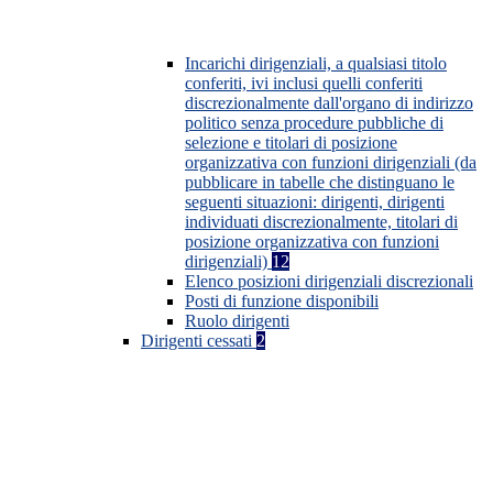
Incarichi dirigenziali, a qualsiasi titolo
conferiti, ivi inclusi quelli conferiti
discrezionalmente dall'organo di indirizzo
politico senza procedure pubbliche di
selezione e titolari di posizione
organizzativa con funzioni dirigenziali (da
pubblicare in tabelle che distinguano le
seguenti situazioni: dirigenti, dirigenti
individuati discrezionalmente, titolari di
posizione organizzativa con funzioni
dirigenziali)
12
Elenco posizioni dirigenziali discrezionali
Posti di funzione disponibili
Ruolo dirigenti
Dirigenti cessati
2