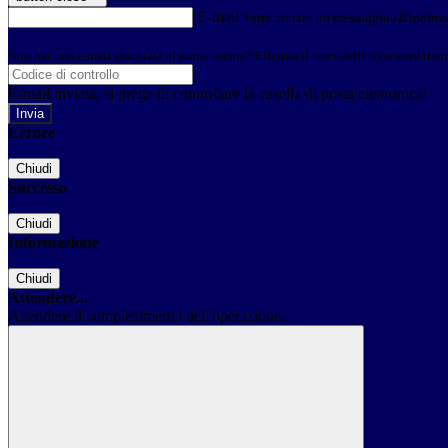
E-mail
Verrà inviato un messaggio all'indirizz
Non hai una e-mail associata al nome utente? Effettua il reset della password tram
E-mail inviata, si prega di controllare la casella di posta elettronica!
Errore
Chiudi
Successo
Chiudi
Informazione
Chiudi
Attendere...
Attendere il completamento dell'operazione...