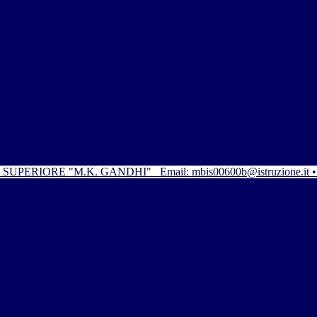
SUPERIORE "M.K. GANDHI"
Email: mbis00600b@istruzione.it 