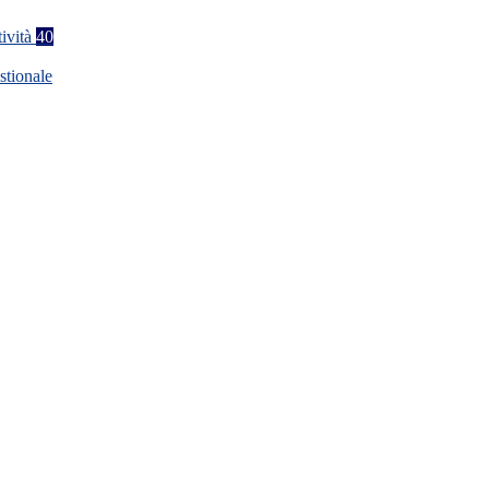
tività
40
stionale