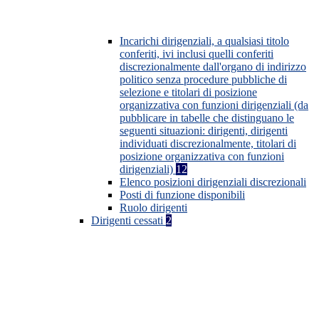
Incarichi dirigenziali, a qualsiasi titolo
conferiti, ivi inclusi quelli conferiti
discrezionalmente dall'organo di indirizzo
politico senza procedure pubbliche di
selezione e titolari di posizione
organizzativa con funzioni dirigenziali (da
pubblicare in tabelle che distinguano le
seguenti situazioni: dirigenti, dirigenti
individuati discrezionalmente, titolari di
posizione organizzativa con funzioni
dirigenziali)
12
Elenco posizioni dirigenziali discrezionali
Posti di funzione disponibili
Ruolo dirigenti
Dirigenti cessati
2