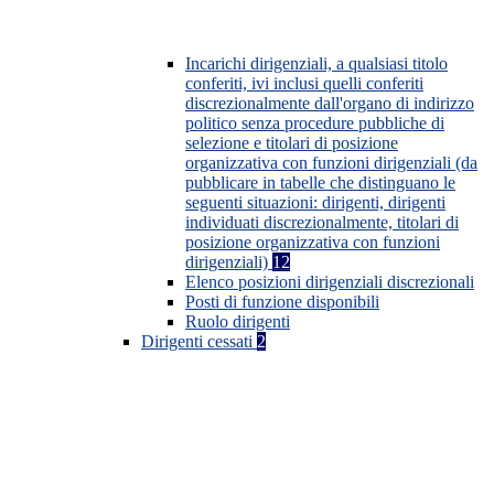
Incarichi dirigenziali, a qualsiasi titolo
conferiti, ivi inclusi quelli conferiti
discrezionalmente dall'organo di indirizzo
politico senza procedure pubbliche di
selezione e titolari di posizione
organizzativa con funzioni dirigenziali (da
pubblicare in tabelle che distinguano le
seguenti situazioni: dirigenti, dirigenti
individuati discrezionalmente, titolari di
posizione organizzativa con funzioni
dirigenziali)
12
Elenco posizioni dirigenziali discrezionali
Posti di funzione disponibili
Ruolo dirigenti
Dirigenti cessati
2