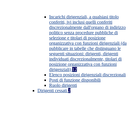
Incarichi dirigenziali, a qualsiasi titolo
conferiti, ivi inclusi quelli conferiti
discrezionalmente dall'organo di indirizzo
politico senza procedure pubbliche di
selezione e titolari di posizione
organizzativa con funzioni dirigenziali (da
pubblicare in tabelle che distinguano le
seguenti situazioni: dirigenti, dirigenti
individuati discrezionalmente, titolari di
posizione organizzativa con funzioni
dirigenziali)
12
Elenco posizioni dirigenziali discrezionali
Posti di funzione disponibili
Ruolo dirigenti
Dirigenti cessati
2