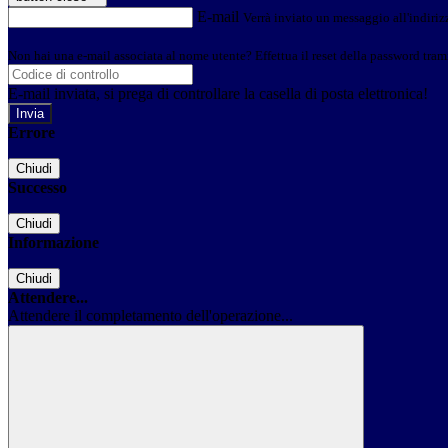
E-mail
Verrà inviato un messaggio all'indirizz
Non hai una e-mail associata al nome utente? Effettua il reset della password tram
E-mail inviata, si prega di controllare la casella di posta elettronica!
Errore
Chiudi
Successo
Chiudi
Informazione
Chiudi
Attendere...
Attendere il completamento dell'operazione...