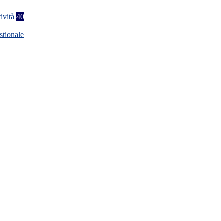
tività
40
stionale