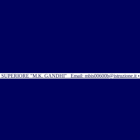
SUPERIORE "M.K. GANDHI"
Email: mbis00600b@istruzione.it 