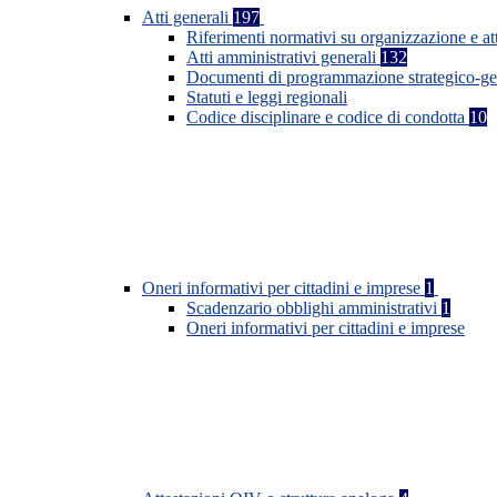
Atti generali
197
Riferimenti normativi su organizzazione e at
Atti amministrativi generali
132
Documenti di programmazione strategico-ge
Statuti e leggi regionali
Codice disciplinare e codice di condotta
10
Oneri informativi per cittadini e imprese
1
Scadenzario obblighi amministrativi
1
Oneri informativi per cittadini e imprese