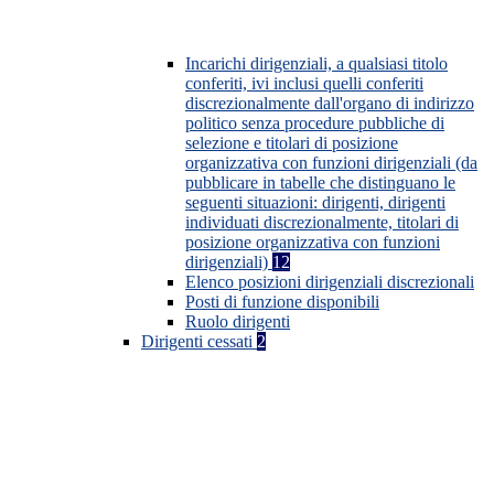
Incarichi dirigenziali, a qualsiasi titolo
conferiti, ivi inclusi quelli conferiti
discrezionalmente dall'organo di indirizzo
politico senza procedure pubbliche di
selezione e titolari di posizione
organizzativa con funzioni dirigenziali (da
pubblicare in tabelle che distinguano le
seguenti situazioni: dirigenti, dirigenti
individuati discrezionalmente, titolari di
posizione organizzativa con funzioni
dirigenziali)
12
Elenco posizioni dirigenziali discrezionali
Posti di funzione disponibili
Ruolo dirigenti
Dirigenti cessati
2