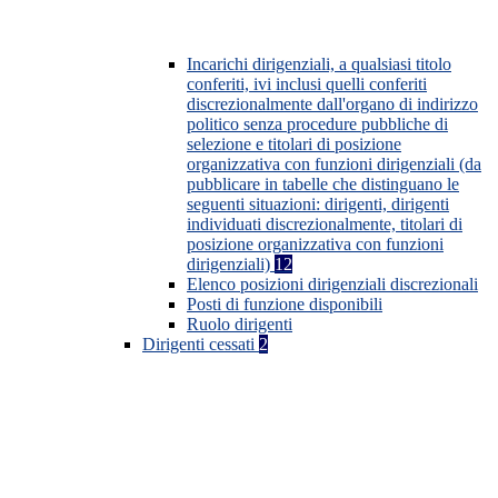
Incarichi dirigenziali, a qualsiasi titolo
conferiti, ivi inclusi quelli conferiti
discrezionalmente dall'organo di indirizzo
politico senza procedure pubbliche di
selezione e titolari di posizione
organizzativa con funzioni dirigenziali (da
pubblicare in tabelle che distinguano le
seguenti situazioni: dirigenti, dirigenti
individuati discrezionalmente, titolari di
posizione organizzativa con funzioni
dirigenziali)
12
Elenco posizioni dirigenziali discrezionali
Posti di funzione disponibili
Ruolo dirigenti
Dirigenti cessati
2